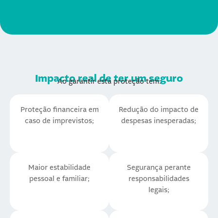
Impacto real de ter um seguro
Ao garantir esta proteção tem:
Proteção financeira em
Redução do impacto de
caso de imprevistos;
despesas inesperadas;
Maior estabilidade
Segurança perante
pessoal e familiar;
responsabilidades
legais;