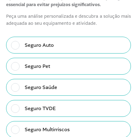
essencial para evitar prejuízos significativos.
Peça uma análise personalizada e descubra a solução mais
adequada ao seu equipamento e atividade.
T
i
Seguro Auto
p
o
d
Seguro Pet
e
S
e
Seguro Saúde
g
u
r
Seguro TVDE
o
Seguro Multirriscos