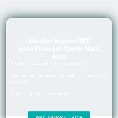
Simular Seguro PET
para Proteger Quem Mais
Ama
Proteja o seu animal com o seguro certo.
Cuidamos do seu pet com as melhores soluções do
mercado.
Simples, rápido e sem compromisso.
Pedir Simulação PET Agora