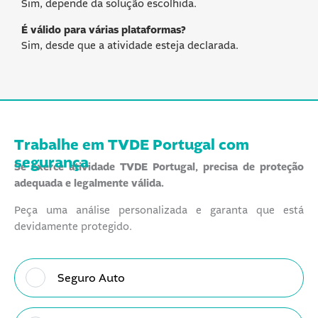
Sim, depende da solução escolhida.
É válido para várias plataformas?
Sim, desde que a atividade esteja declarada.
Trabalhe em TVDE Portugal
com
segurança
Se exerce atividade TVDE Portugal, precisa de proteção
adequada e legalmente válida.
Peça uma análise personalizada e garanta que está
devidamente protegido.
T
i
Seguro Auto
p
o