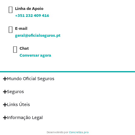
b
a
e
o
g
d
Linha de Apoio
o
r
i
k
a
n
+351 232 409 416
-
m
-
f
i
n
E-mail
geral@oficialseguros.pt
Chat
Conversar agora
Mundo Oficial Seguros
Seguros
Links Úteis
Informação Legal
Desenvolvido por
Concretiza.pro