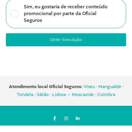
o
o
u
Sim, eu gostaria de receber conteúdo
m
s
b
promocional por parte da Oficial
o
e
l
Seguros
c
c
i
i
o
c
o
n
i
Obter Simulação
n
d
d
a
i
a
l
ç
d
õ
e
e
s
Atendimento local Oficial Seguros:
Viseu
·
Mangualde
·
Tondela
·
Sátão
·
Lisboa — Moscavide
·
Coimbra
F
I
L
a
n
i
c
s
n
e
t
k