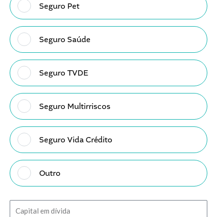
d
Seguro Pet
e
S
e
Seguro Saúde
g
u
r
Seguro TVDE
o
Seguro Multirriscos
Seguro Vida Crédito
Outro
C
a