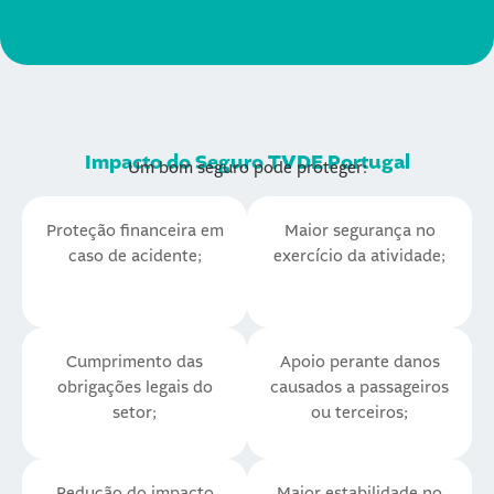
Impacto do Seguro TVDE Portugal
Um bom seguro pode proteger:
Proteção financeira em
Maior segurança no
caso de acidente;
exercício da atividade;
Cumprimento das
Apoio perante danos
obrigações legais do
causados a passageiros
setor;
ou terceiros;
Redução do impacto
Maior estabilidade no