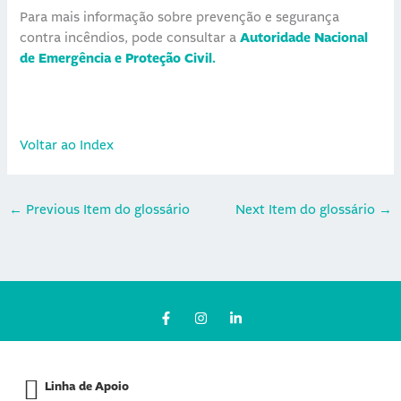
Para mais informação sobre prevenção e segurança
contra incêndios, pode consultar a
Autoridade Nacional
de Emergência e Proteção Civil.
Voltar ao Index
←
Previous Item do glossário
Next Item do glossário
→
F
I
L
a
n
i
c
s
n
e
t
k
b
a
e
o
g
d
Linha de Apoio
o
r
i