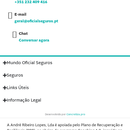
k
a
n
+351 232 409 416
-
m
-
f
i
n
E-mail
geral@oficialseguros.pt
Chat
Conversar agora
Mundo Oficial Seguros
Seguros
Links Úteis
Informação Legal
Desenvolvido por
Concretiza.pro
A André Ribeiro Lopes, Lda é apoiada pelo Plano de Recuperação e