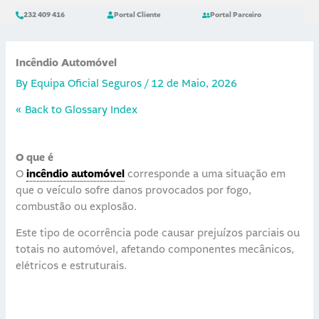
Skip
content
232 409 416
Portal Cliente
Portal Parceiro
to
content
Incêndio Automóvel
By
Equipa Oficial Seguros
/
12 de Maio, 2026
« Back to Glossary Index
O que é
O
incêndio automóvel
corresponde a uma situação em
que o veículo sofre danos provocados por fogo,
combustão ou explosão.
Este tipo de ocorrência pode causar prejuízos parciais ou
totais no automóvel, afetando componentes mecânicos,
elétricos e estruturais.