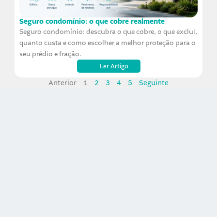
Seguro condomínio: o que cobre realmente
Seguro condomínio: descubra o que cobre, o que exclui,
quanto custa e como escolher a melhor proteção para o
seu prédio e fração.
Ler Artigo
Anterior
1
2
3
4
5
Seguinte
Informação rápida - Guias Oficial
Seguros
Nesta área pode consultar vários Guias Oficial Seguros
com informação prática, simples e útil sobre diferentes
temas relacionados com seguros, proteção, sinistros e
prevenção.