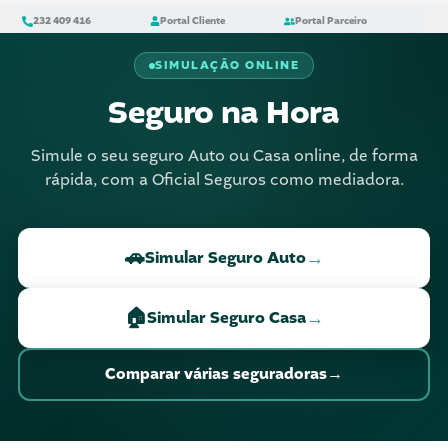
Skip
content
232 409 416
Portal Cliente
Portal Parceiro
to
content
SIMULAÇÃO ONLINE
Seguro na Hora
Simule o seu seguro Auto ou Casa online, de forma
rápida, com a Oficial Seguros como mediadora.
🚗
→
Simular Seguro Auto
🏠
→
Simular Seguro Casa
→
Comparar várias seguradoras