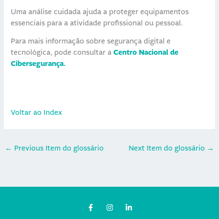
Uma análise cuidada ajuda a proteger equipamentos
essenciais para a atividade profissional ou pessoal.
Para mais informação sobre segurança digital e
tecnológica, pode consultar a
Centro Nacional de
Cibersegurança.
Voltar ao Index
←
Previous Item do glossário
Next Item do glossário
→
F
I
L
a
n
i
c
s
n