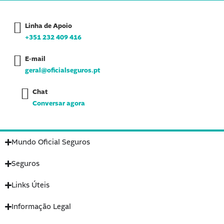
e
t
k
b
a
e
o
g
d
Linha de Apoio
o
r
i
k
a
n
+351 232 409 416
-
m
-
f
i
n
E-mail
geral@oficialseguros.pt
Chat
Conversar agora
Mundo Oficial Seguros
Seguros
Links Úteis
Informação Legal