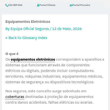
Skip
content
232 409 416
Portal Cliente
Portal Parceiro
to
content
Equipamentos Eletrónicos
By
Equipa Oficial Seguros
/
12 de Maio, 2026
« Back to Glossary Index
O que é
Os
equipamentos eletrónicos
correspondem a aparelhos e
sistemas que funcionam através de componentes
elétricos ou digitais, podendo incluir computadores,
servidores, máquinas industriais, equipamentos médicos,
sistemas de segurança ou dispositivos tecnológicos.
Nos seguros, este conceito surge sobretudo em
coberturas
destinadas à proteção de equipamentos
contra danos acidentais, falhas elétricas ou avarias.