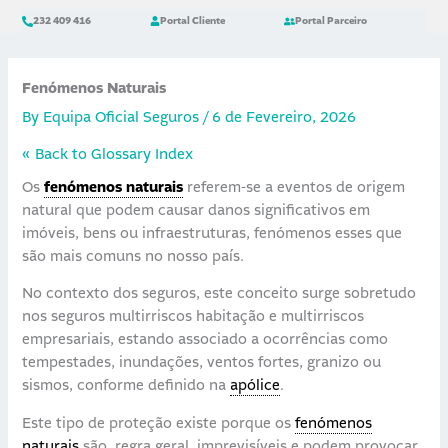
Skip
content
232 409 416
Portal Cliente
Portal Parceiro
to
content
Fenómenos Naturais
By
Equipa Oficial Seguros
/
6 de Fevereiro, 2026
« Back to Glossary Index
Os
fenómenos naturais
referem-se a eventos de origem
natural que podem causar danos significativos em
imóveis, bens ou infraestruturas, fenómenos esses que
são mais comuns no nosso país.
No contexto dos seguros, este conceito surge sobretudo
nos seguros multirriscos habitação e multirriscos
empresariais, estando associado a ocorrências como
tempestades, inundações, ventos fortes, granizo ou
sismos, conforme definido na
apólice
.
Este tipo de proteção existe porque os
fenómenos
naturais
são, regra geral, imprevisíveis e podem provocar