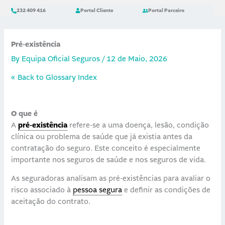
Skip
content
232 409 416
Portal Cliente
Portal Parceiro
to
content
Pré-existência
By
Equipa Oficial Seguros
/
12 de Maio, 2026
« Back to Glossary Index
O que é
A
pré-existência
refere-se a uma doença, lesão, condição
clínica ou problema de saúde que já existia antes da
contratação do seguro. Este conceito é especialmente
importante nos seguros de saúde e nos seguros de vida.
As seguradoras analisam as pré-existências para avaliar o
risco associado à
pessoa segura
e definir as condições de
aceitação do contrato.