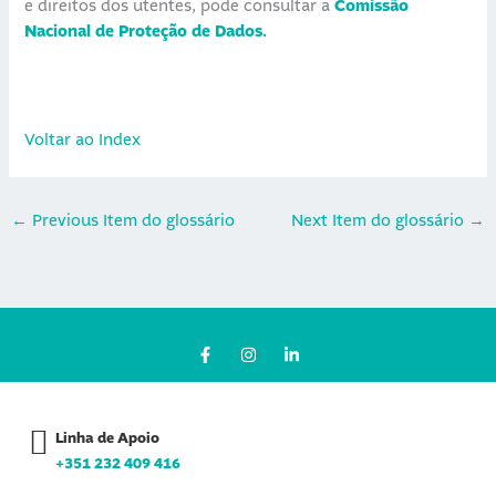
e direitos dos utentes, pode consultar a
Comissão
Nacional de Proteção de Dados.
Voltar ao Index
←
Previous Item do glossário
Next Item do glossário
→
F
I
L
a
n
i
c
s
n
e
t
k
b
a
e
o
g
d
Linha de Apoio
o
r
i
k
a
n
+351 232 409 416
-
m
-
f
i