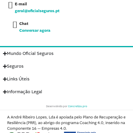
n
E-mail
geral@oficialseguros.pt
Chat
Conversar agora
Mundo Oficial Seguros
Seguros
Links Úteis
Informação Legal
Desenvolvido por
Concretiza.pro
A André Ribeiro Lopes, Lda é apoiada pelo Plano de Recuperação e
Resiliência (PRR), ao abrigo do programa Coaching 4.0, inserido na
Componente 16 — Empresas 4.0.