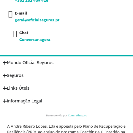
+351 232 409 416
-
m
-
f
i
n
E-mail
geral@oficialseguros.pt
Chat
Conversar agora
Mundo Oficial Seguros
Seguros
Links Úteis
Informação Legal
Desenvolvido por
Concretiza.pro
A André Ribeiro Lopes, Lda é apoiada pelo Plano de Recuperação e
Resiliência (PRR), ao abrigo do programa Coaching 4.0, inserido na