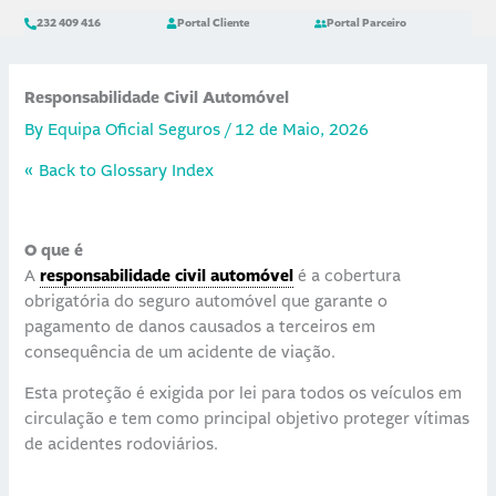
Skip
content
232 409 416
Portal Cliente
Portal Parceiro
to
content
Responsabilidade Civil Automóvel
By
Equipa Oficial Seguros
/
12 de Maio, 2026
« Back to Glossary Index
O que é
A
responsabilidade civil automóvel
é a cobertura
obrigatória do seguro automóvel que garante o
pagamento de danos causados a terceiros em
consequência de um acidente de viação.
Esta proteção é exigida por lei para todos os veículos em
circulação e tem como principal objetivo proteger vítimas
de acidentes rodoviários.