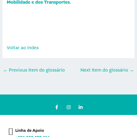
Mobilidade e dos Transportes
.
Voltar ao Index
←
Previous Item do glossário
Next Item do glossário
→
F
I
L
a
n
i
c
s
n
e
t
k
b
a
e
o
g
d
Linha de Apoio
o
r
i
k
a
n