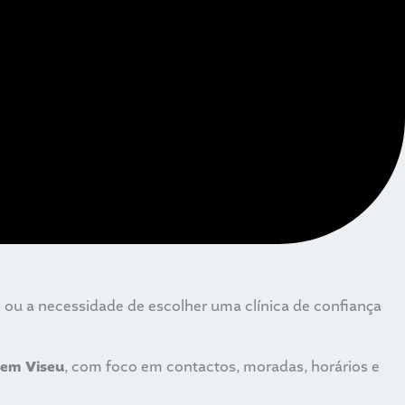
ou a necessidade de escolher uma clínica de confiança
s em Viseu
, com foco em contactos, moradas, horários e