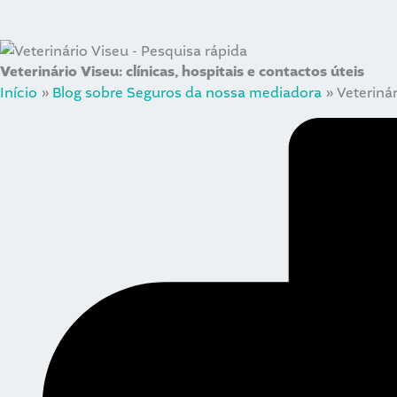
Veterinário Viseu: clínicas, hospitais e contactos úteis
Início
»
Blog sobre Seguros da nossa mediadora
»
Veterinár