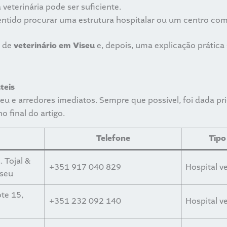
 veterinária pode ser suficiente.
entido procurar uma estrutura hospitalar ou um centro c
s de
veterinário em Viseu
e, depois, uma explicação prática
teis
seu e arredores imediatos. Sempre que possível, foi dada pr
o final do artigo.
Telefone
Tipo
. Tojal &
+351 917 040 829
Hospital ve
iseu
ote 15,
+351 232 092 140
Hospital ve