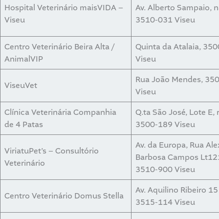
Hospital Veterinário maisVIDA –
Av. Alberto Sampaio, n
Viseu
3510-031 Viseu
Centro Veterinário Beira Alta /
Quinta da Atalaia, 35
AnimalVIP
Viseu
Rua João Mendes, 35
ViseuVet
Viseu
Clínica Veterinária Companhia
Q.ta São José, Lote E, 
de 4 Patas
3500-189 Viseu
Av. da Europa, Rua Al
ViriatuPet’s – Consultório
Barbosa Campos Lt121,
Veterinário
3510-900 Viseu
Av. Aquilino Ribeiro 15
Centro Veterinário Domus Stella
3515-114 Viseu