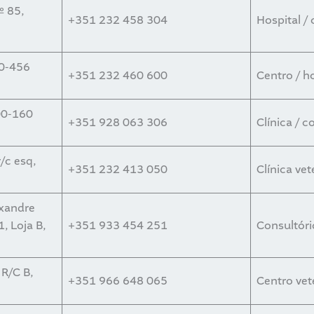
º 85,
+351 232 458 304
Hospital / 
00-456
+351 232 460 600
Centro / ho
00-160
+351 928 063 306
Clínica / c
r/c esq,
+351 232 413 050
Clínica vet
exandre
 Loja B,
+351 933 454 251
Consultóri
 R/C B,
+351 966 648 065
Centro vet