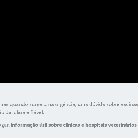
mas quando surge uma urgência, uma dúvida sobre vacinas 
ida, clara e fiável.
ugar,
informação útil sobre clínicas e hospitais veterinário