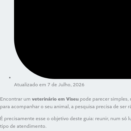
Atualizado em 7 de Julho, 2026
Encontrar um
veterinário em Viseu
pode parecer simples, 
para acompanhar o seu animal, a pesquisa precisa de ser ráp
É precisamente esse o objetivo deste guia: reunir, num só l
tipo de atendimento.