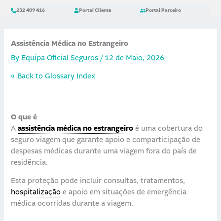
Skip
content
232 409 416
Portal Cliente
Portal Parceiro
to
content
Assistência Médica no Estrangeiro
By
Equipa Oficial Seguros
/
12 de Maio, 2026
« Back to Glossary Index
O que é
A
assistência médica no estrangeiro
é uma cobertura do
seguro viagem que garante apoio e comparticipação de
despesas médicas durante uma viagem fora do país de
residência.
Esta proteção pode incluir consultas, tratamentos,
hospitalização
e apoio em situações de emergência
médica ocorridas durante a viagem.