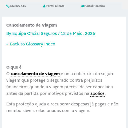
Skip
content
232 409 416
Portal Cliente
Portal Parceiro
to
content
Cancelamento de Viagem
By
Equipa Oficial Seguros
/
12 de Maio, 2026
« Back to Glossary Index
O que é
O
cancelamento de viagem
é uma cobertura do seguro
viagem que protege o segurado contra prejuízos
financeiros quando a viagem precisa de ser cancelada
antes da partida por motivos previstos na
apólice
.
Esta proteção ajuda a recuperar despesas já pagas e não
reembolsáveis relacionadas com a viagem.