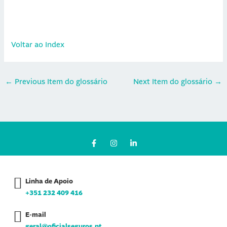
Voltar ao Index
←
Previous Item do glossário
Next Item do glossário
→
F
I
L
a
n
i
c
s
n
e
t
k
b
a
e
o
g
d
Linha de Apoio
o
r
i
k
a
n
+351 232 409 416
-
m
-
f
i
n
E-mail
geral@oficialseguros.pt