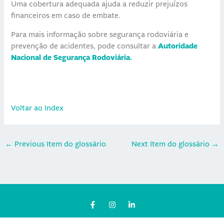
Uma cobertura adequada ajuda a reduzir prejuízos
financeiros em caso de embate.
Para mais informação sobre segurança rodoviária e
prevenção de acidentes, pode consultar a
Autoridade
Nacional de Segurança Rodoviária.
Voltar ao Index
←
Previous Item do glossário
Next Item do glossário
→
F
I
L
a
n
i
c
s
n
e
t
k