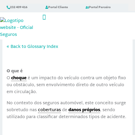
Skip
content
232 409 416
Portal Cliente
Portal Parceiro
to
content
Choque
Simular Online
By
Equipa Oficial Seguros
/
12 de Maio, 2026
« Back to Glossary Index
O que é
O
choque
é um impacto do veículo contra um objeto fixo
ou obstáculo, sem envolvimento direto de outro veículo
em circulação.
No contexto dos seguros automóvel, este conceito surge
sobretudo nas
coberturas
de
danos próprios
, sendo
utilizado para classificar determinados tipos de acidente.