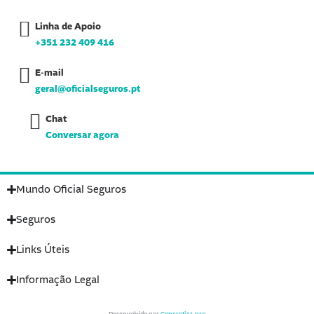
b
a
e
o
g
d
Linha de Apoio
o
r
i
k
a
n
+351 232 409 416
-
m
-
f
i
n
E-mail
geral@oficialseguros.pt
Chat
Conversar agora
Mundo Oficial Seguros
Seguros
Links Úteis
Informação Legal
Desenvolvido por
Concretiza.pro