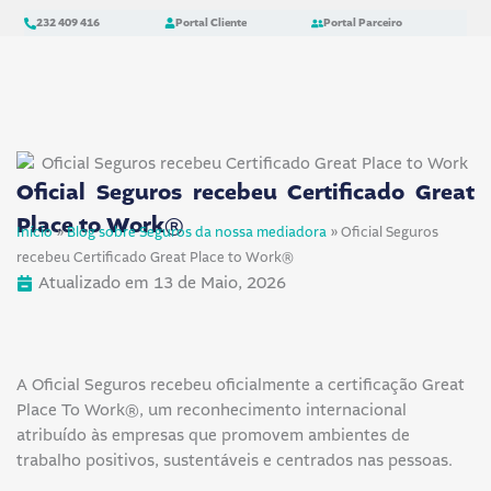
Skip
content
232 409 416
Portal Cliente
Portal Parceiro
to
content
Oficial Seguros recebeu Certificado Great
Place to Work®
Início
»
Blog sobre Seguros da nossa mediadora
»
Oficial Seguros
recebeu Certificado Great Place to Work®
Atualizado em 13 de Maio, 2026
A Oficial Seguros recebeu oficialmente a certificação Great
Place To Work®, um reconhecimento internacional
atribuído às empresas que promovem ambientes de
trabalho positivos, sustentáveis e centrados nas pessoas.