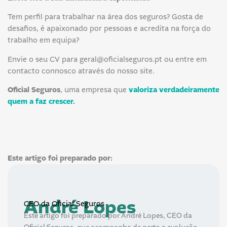
Tem perfil para trabalhar na área dos seguros? Gosta de
desafios, é apaixonado por pessoas e acredita na força do
trabalho em equipa?
Envie o seu CV para geral@oficialseguros.pt ou entre em
contacto connosco através do nosso site.
Oficial Seguros
, uma empresa que
valoriza verdadeiramente
quem a faz crescer.
Este artigo foi preparado por:
André Lopes
CEO da Oficial Seguros
Este artigo foi preparado por André Lopes, CEO da