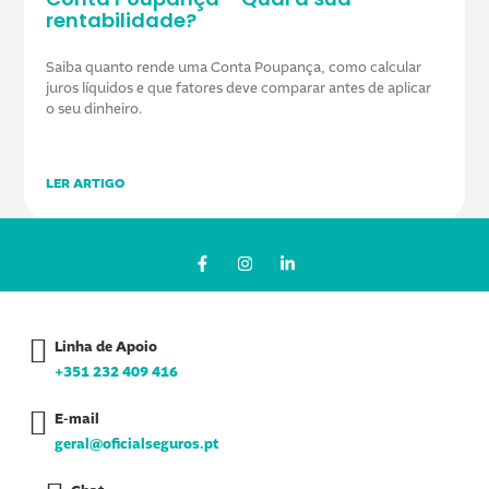
rentabilidade?
Saiba quanto rende uma Conta Poupança, como calcular
juros líquidos e que fatores deve comparar antes de aplicar
o seu dinheiro.
LER ARTIGO
F
I
L
a
n
i
c
s
n
e
t
k
b
a
e
o
g
d
Linha de Apoio
o
r
i
k
a
n
+351 232 409 416
-
m
-
f
i
n
E-mail
geral@oficialseguros.pt