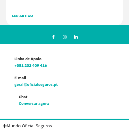
LER ARTIGO
F
I
L
a
n
i
c
s
n
e
t
k
b
a
e
o
g
d
Linha de Apoio
o
r
i
k
a
n
+351 232 409 416
-
m
-
f
i
n
E-mail
geral@oficialseguros.pt
Chat
Conversar agora
Mundo Oficial Seguros