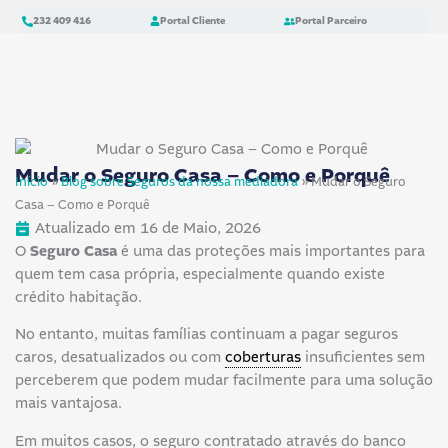
Skip
content
232 409 416
Portal Cliente
Portal Parceiro
to
content
Mudar o Seguro Casa – Como e Porquê
Início
»
Blog sobre Seguros da nossa mediadora
»
Mudar o Seguro
Casa – Como e Porquê
Atualizado em 16 de Maio, 2026
O
Seguro Casa
é uma das proteções mais importantes para
quem tem casa própria, especialmente quando existe
crédito habitação.
No entanto, muitas famílias continuam a pagar seguros
caros, desatualizados ou com
coberturas
insuficientes sem
perceberem que podem mudar facilmente para uma solução
mais vantajosa.
Em muitos casos, o seguro contratado através do banco