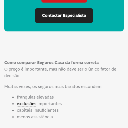
Contactar Especialista
Como comparar Seguros Casa da forma correta
O preço é importante, mas não deve ser o único fator de
decisão.
Muitas vezes, os seguros mais baratos escondem:
franquias elevadas
exclusões
importantes
capitais insuficientes
menos assistência