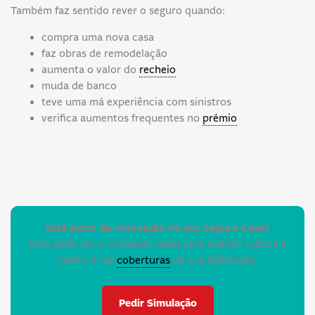
Também faz sentido rever o seguro quando:
compra uma nova casa
faz obras de remodelação
aumenta o valor do
recheio
muda de banco
teve uma má experiência com sinistros
verifica aumentos frequentes no
prémio
Está perto da renovação do seu Seguro Casa?
Este pode ser o momento ideal para reduzir custos e
melhorar as
coberturas
da sua habitação.
Pedir Simulação