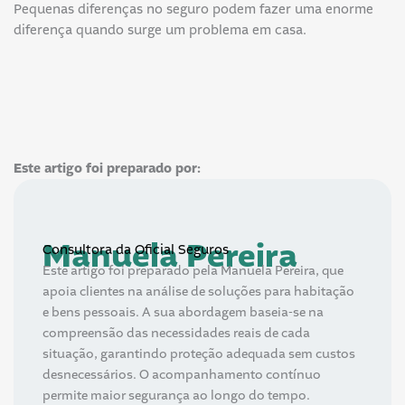
Pequenas diferenças no seguro podem fazer uma enorme
diferença quando surge um problema em casa.
Este artigo foi preparado por:
Manuela Pereira
Consultora da Oficial Seguros
Este artigo foi preparado pela Manuela Pereira, que
apoia clientes na análise de soluções para habitação
e bens pessoais. A sua abordagem baseia-se na
compreensão das necessidades reais de cada
situação, garantindo proteção adequada sem custos
desnecessários. O acompanhamento contínuo
permite maior segurança ao longo do tempo.