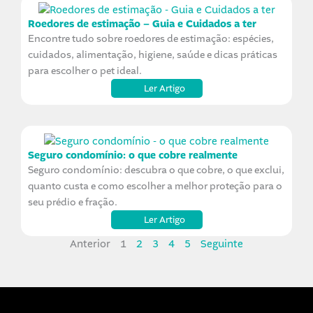
Roedores de estimação – Guia e Cuidados a ter
Encontre tudo sobre roedores de estimação: espécies,
cuidados, alimentação, higiene, saúde e dicas práticas
para escolher o pet ideal.
Ler Artigo
Seguro condomínio: o que cobre realmente
Seguro condomínio: descubra o que cobre, o que exclui,
quanto custa e como escolher a melhor proteção para o
seu prédio e fração.
Ler Artigo
Anterior
1
2
3
4
5
Seguinte